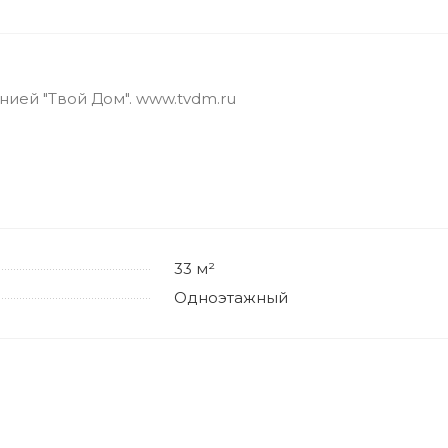
ией "Твой Дом". www.tvdm.ru
33 м²
Одноэтажный