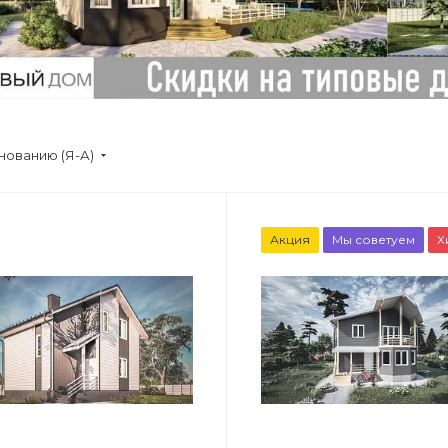
нованию (Я-А)
Акция
Мы советуем
Х