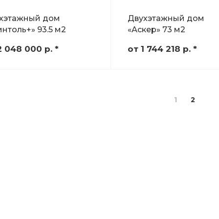
хэтажный дом
Двухэтажный дом
интоль+» 93.5 м2
«Аскер» 73 м2
2 048 000
р.
*
от 1 744 218
р.
*
1
2