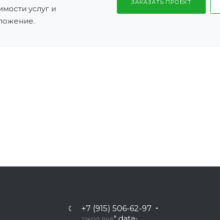
ЗАКАЗАТЬ ПРОЕКТ
имости услуг и
ложение.
+7 (915) 506-62-97
" data-
21
КОД PHP